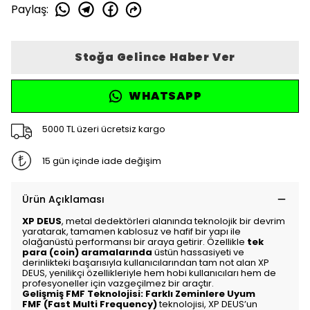
Paylaş
:
Stoğa Gelince Haber Ver
WHATSAPP
5000 TL üzeri ücretsiz kargo
15 gün içinde iade değişim
Ürün Açıklaması
XP DEUS
, metal dedektörleri alanında teknolojik bir devrim
yaratarak, tamamen kablosuz ve hafif bir yapı ile
olağanüstü performansı bir araya getirir. Özellikle
tek
para (coin) aramalarında
üstün hassasiyeti ve
derinlikteki başarısıyla kullanıcılarından tam not alan XP
DEUS, yenilikçi özellikleriyle hem hobi kullanıcıları hem de
profesyoneller için vazgeçilmez bir araçtır.
Gelişmiş FMF Teknolojisi: Farklı Zeminlere Uyum
FMF (Fast Multi Frequency)
teknolojisi, XP DEUS’un