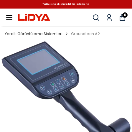
Türkiye'nin en köklü dedektör tedarikçisi.
0
Yeraltı Görüntüleme Sistemleri
Groundtech A2