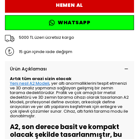
HEMEN AL
WHATSAPP
5000 TL üzeri ücretsiz kargo
15 gün içinde iade değişim
Ürün Açıklaması
Artık tüm arazi sizin olacak
Yeni nesil A2 Modeli
, yer altı anormalliklerini tespit etmenizi
ve 3D analiz yapmanızı sağlayan gelişmiş bir zemin
tarama dedektörüdür. Pratik ve çok amaçlı bir metal
dedektörü ve 3D zemin tarama cihazı olarak tasarlanan A2
Modeli, profesyonel define avcıları, arkeolojik define
arayıcıları ve yer altı yapılarını keşfetmek için entegre ve
çok işlevli çözümler sunar. Cihaz, altı farklı tarama modu ile
donatılmıştır.
A2, son derece basit ve kompakt
olacak şekilde tasarlanmıştır, bu