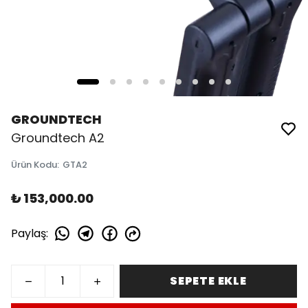
GROUNDTECH
Groundtech A2
Ürün Kodu
:
GTA2
₺ 153,000.00
Paylaş
:
SEPETE EKLE