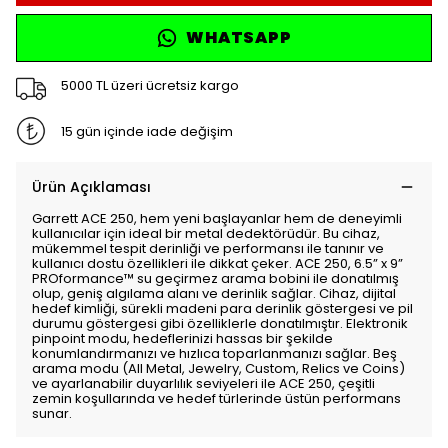
WHATSAPP
5000 TL üzeri ücretsiz kargo
15 gün içinde iade değişim
Ürün Açıklaması
Garrett ACE 250, hem yeni başlayanlar hem de deneyimli
kullanıcılar için ideal bir metal dedektörüdür. Bu cihaz,
mükemmel tespit derinliği ve performansı ile tanınır ve
kullanıcı dostu özellikleri ile dikkat çeker. ACE 250, 6.5” x 9”
PROformance™ su geçirmez arama bobini ile donatılmış
olup, geniş algılama alanı ve derinlik sağlar. Cihaz, dijital
hedef kimliği, sürekli madeni para derinlik göstergesi ve pil
durumu göstergesi gibi özelliklerle donatılmıştır. Elektronik
pinpoint modu, hedeflerinizi hassas bir şekilde
konumlandırmanızı ve hızlıca toparlanmanızı sağlar. Beş
arama modu (All Metal, Jewelry, Custom, Relics ve Coins)
ve ayarlanabilir duyarlılık seviyeleri ile ACE 250, çeşitli
zemin koşullarında ve hedef türlerinde üstün performans
sunar.