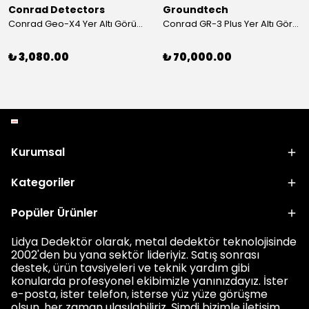
Conrad Detectors
Groundtech
Conrad Geo-X4 Yer Altı Görüntüleme Sistemi
Conrad GR-3 Plus Yer Altı Görüntüleme Sistemi
₺ 3,080.00
₺ 70,000.00
Kurumsal
Kategoriler
Popüler Ürünler
Lidya Dedektör olarak, metal dedektör teknolojisinde
2002'den bu yana sektör lideriyiz. Satış sonrası
destek, ürün tavsiyeleri ve teknik yardım gibi
konularda profesyonel ekibimizle yanınızdayız. İster
e-posta, ister telefon, isterse yüz yüze görüşme
olsun, her zaman ulaşılabiliriz. Şimdi bizimle iletişim