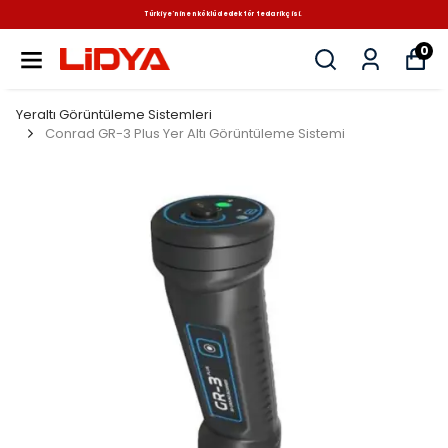
Türkiye'nin en köklü dedektör tedarikçisi.
0
Yeraltı Görüntüleme Sistemleri
Conrad GR-3 Plus Yer Altı Görüntüleme Sistemi