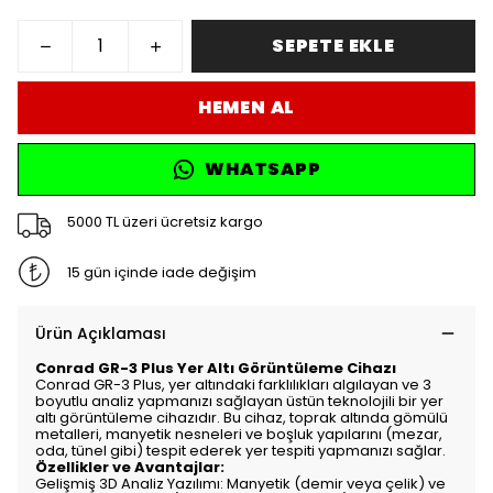
SEPETE EKLE
HEMEN AL
WHATSAPP
5000 TL üzeri ücretsiz kargo
15 gün içinde iade değişim
Ürün Açıklaması
Conrad GR-3 Plus Yer Altı Görüntüleme Cihazı
Conrad GR-3 Plus, yer altındaki farklılıkları algılayan ve 3
boyutlu analiz yapmanızı sağlayan üstün teknolojili bir yer
altı görüntüleme cihazıdır. Bu cihaz, toprak altında gömülü
metalleri, manyetik nesneleri ve boşluk yapılarını (mezar,
oda, tünel gibi) tespit ederek yer tespiti yapmanızı sağlar.
Özellikler ve Avantajlar:
Gelişmiş 3D Analiz Yazılımı: Manyetik (demir veya çelik) ve