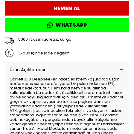
HEMEN AL
WHATSAPP
5000 TL üzeri ücretsiz kargo
15 gün içinde iade değişim
Ürün Açıklaması
Garrett ATX Deepseeker Paket, ekstrem koşullarda üstün
performans sunan profesyonel bir pulse induction (PI)
metal dedektörüdür. Hem kara hem de su altında
kullanılabilen bu dedektör, özellikle altın arama, tarihi eser
avı ve sanayi uygulamaları için idealdir. 3 metreye kadar su
geçirmez yapısı sayesinde tuzlu su plajlarından nehir
yataklarına kadar geniş bir yelpazede kullanılabilir.
ATX, gelişmiş pulse induction teknolojisi ve dayanıklı askeri
standartlara uygun tasarımı ile öne çıkar. Yeni DD arama
bobini, küçük altın parçalarından büyük altın külçelerine
kadar geniş bir hedef yelpazesinde olağanüstü hassasiyet
sunar. True All Metal Modu, tüm metal türlerini tespit eder
ve en yüksek hassasiyet ve derinlik sağlar. Iron Check