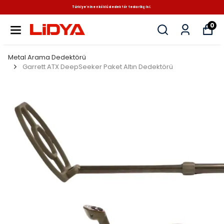
Türkiye'nin en köklü dedektör tedarikçisi.
0
Metal Arama Dedektörü
Garrett ATX DeepSeeker Paket Altın Dedektörü