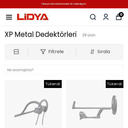
Türkiye'nin en köklü dedektör tedarikçisi.
0
XP Metal Dedektörleri
29
ürün
Filtrele
Sırala
Tükendi
Tükendi