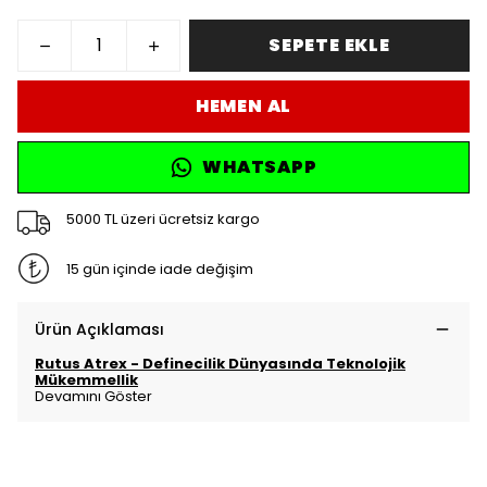
SEPETE EKLE
HEMEN AL
WHATSAPP
5000 TL üzeri ücretsiz kargo
15 gün içinde iade değişim
Ürün Açıklaması
Rutus Atrex - Definecilik Dünyasında Teknolojik
Mükemmellik
Devamını Göster