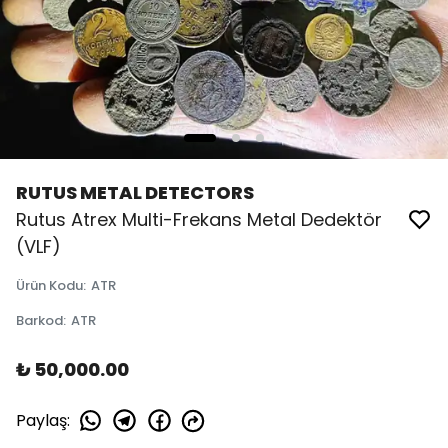
RUTUS METAL DETECTORS
Rutus Atrex Multi-Frekans Metal Dedektör
(VLF)
Ürün Kodu
:
ATR
Barkod
:
ATR
₺ 50,000.00
Paylaş
: